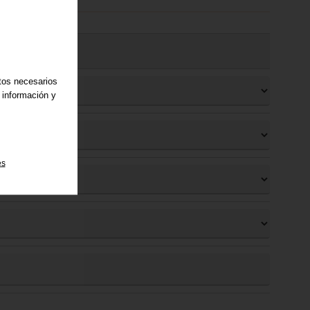
atos necesarios
 información y
es