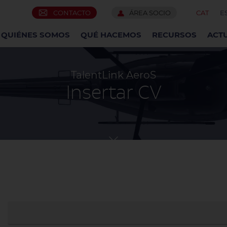
CONTACTO
ÁREA SOCIO
CAT
E
QUIÉNES SOMOS
QUÉ HACEMOS
RECURSOS
ACT
TalentLink AeroS
Insertar CV