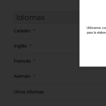
Idiomas
Utilizamos coo
Catalán
: *
para la elabo
Inglés
: *
Francés
: *
Alemán
: *
Otros idiomas