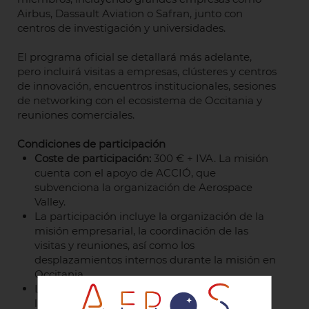
Airbus, Dassault Aviation o Safran, junto con
centros de investigación y universidades.
El programa oficial se detallará más adelante,
pero incluirá visitas a empresas, clústeres y centros
de innovación, encuentros institucionales, sesiones
de networking con el ecosistema de Occitania y
reuniones comerciales.
Condiciones de participación
Coste de participación:
300 € + IVA. La misión
cuenta con el apoyo de ACCIÓ, que
subvenciona la organización de Aerospace
Valley.
La participación incluye la organización de la
misión empresarial, la coordinación de las
visitas y reuniones, así como los
desplazamientos internos durante la misión en
Occitania.
Las comidas de networking previstas durante
la ejecución de la agenda serán adelantadas