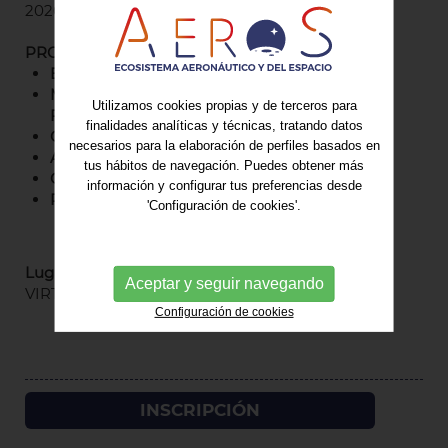
2026.
PROGRAMA
Bienvenida y presentación ponentes
Marco general del EDF (European Defence
Utilizamos cookies propias y de terceros para
Fund) y rol del NFP (National Focal Points)
finalidades analíticas y técnicas, tratando datos
Cómo preparar una propuesta
necesarios para la elaboración de perfiles basados en
Aspectos prácticos y financieros básicos
tus hábitos de navegación. Puedes obtener más
Casos de éxito para pymes e industria
información y configurar tus preferencias desde
Ruegos y preguntas
'Configuración de cookies'.
Lugar
Aceptar y seguir navegando
VIRTUAL
Configuración de cookies
INSCRIPCIÓN