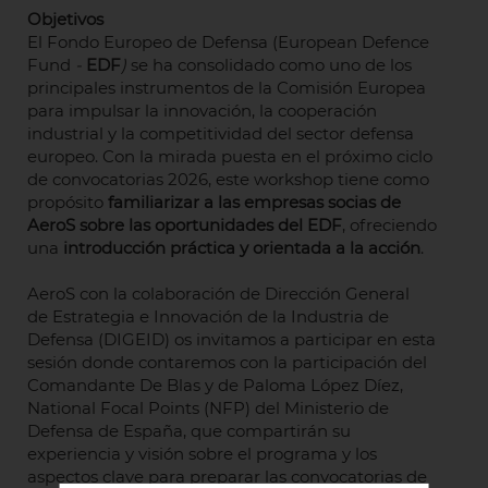
Objetivos
El Fondo Europeo de Defensa (European Defence
Fund
-
EDF
)
se ha consolidado como uno de los
principales instrumentos de la Comisión Europea
para impulsar la innovación, la cooperación
industrial y la competitividad del sector defensa
europeo. Con la mirada puesta en el próximo ciclo
de convocatorias 2026, este workshop tiene como
propósito
familiarizar a las empresas socias de
AeroS sobre las oportunidades del EDF
, ofreciendo
una
introducción práctica y orientada a la acción
.
AeroS con la colaboración de Dirección General
de Estrategia e Innovación de la Industria de
Defensa (DIGEID) os invitamos a participar en esta
sesión donde contaremos con la participación del
Comandante De Blas y de Paloma López Díez,
National Focal Points (NFP) del Ministerio de
Defensa de España, que compartirán su
experiencia y visión sobre el programa y los
aspectos clave para preparar las convocatorias de