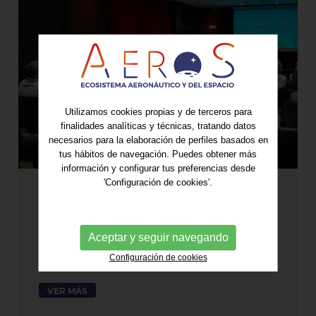
Utilizamos cookies propias y de terceros para
finalidades analíticas y técnicas, tratando datos
necesarios para la elaboración de perfiles basados en
tus hábitos de navegación. Puedes obtener más
información y configurar tus preferencias desde
'Configuración de cookies'.
AeroS se consolida como
referente industrial en
aeronáutica, espacio y defensa
Aceptar y seguir navegando
con cerca de 100 socios
Configuración de cookies
27/05/2026
VER MÁS