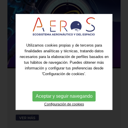
Utilizamos cookies propias y de terceros para
finalidades analíticas y técnicas, tratando datos
necesarios para la elaboración de perfiles basados en
tus hábitos de navegación. Puedes obtener más
información y configurar tus preferencias desde
'Configuración de cookies'.
Abierta la convocatoria
internacional del RunSpace
Innovation Challenge 2026 y el
Aceptar y seguir navegando
programa TAcc+ SpaceTech
Configuración de cookies
24/04/2026
VER MÁS