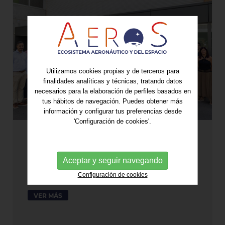
Utilizamos cookies propias y de terceros para
finalidades analíticas y técnicas, tratando datos
necesarios para la elaboración de perfiles basados en
tus hábitos de navegación. Puedes obtener más
información y configurar tus preferencias desde
'Configuración de cookies'.
AeroS posa en marxa el Grup de
Drons per impulsar nous
Aceptar y seguir navegando
projectes industrials i operatius
21/07/2026
Configuración de cookies
VER MÁS