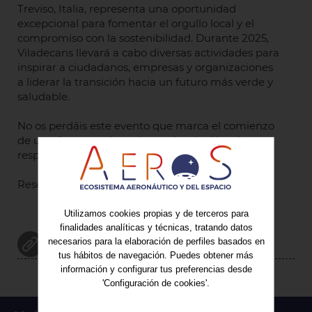
Treviso, Italia, representa una oportunidad
excepcional para fomentar el orgullo local y el
compromiso con la sostenibilidad. Durante 2025,
Viladecans llevará a cabo diversas actividades para
inspirar a ciudadanos, empresas y organizaciones
a liderar la transición hacia un futuro más verde y
saludable.
No os perdáis este evento que marca el comienzo
de un año centrado en la concienciación y la
responsabilidad medioambiental. ¡Os esperamos!
Reserva tu plaza
aquí
.
Utilizamos cookies propias y de terceros para
finalidades analíticas y técnicas, tratando datos
GREEN LEAF 2025
necesarios para la elaboración de perfiles basados en
tus hábitos de navegación. Puedes obtener más
información y configurar tus preferencias desde
'Configuración de cookies'.