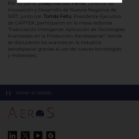
Por su parte,
Josep-Ramon Ferrer
, Director de
Innovación y Desarrollo de Nuevos Negocios de
SIRT, junto con
Tomás Feliu
, Presidente Ejecutivo
de GAPTEK, participaron en la mesa redonda
"Fabricación Inteligente: Aplicación de Tecnologías
Avanzadas en la Producción Aeroespacial", donde
se discutieron los avances en la industria
aeroespacial gracias al uso de nuevas tecnologías
y materiales.
Volver al listado