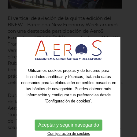
El vertical de aviación de la quinta edición del
BNEW - Barcelona New Economy Week arrancó
con una destacada participación de AeroS
Ecosystem.
Ignacio Rubio
, presidente de ASETRA
Transporte Aéreo, participó en la sesión "Una
Ventana Abierta al Mundo Aeroespacial", donde
ofreció su visión sobre el estado actual del sector.
Rubio explicó cómo la innovación, las últimas
tendencias en tecnología, la digitalización y las
Utilizamos cookies propias y de terceros para
prácticas sostenibles estaban redefiniendo los
finalidades analíticas y técnicas, tratando datos
cielos y abriendo nuevas fronteras para la aviación.
necesarios para la elaboración de perfiles basados en
tus hábitos de navegación. Puedes obtener más
Durante la jornada,
Antoni Paz
, Director Ejecutivo
información y configurar tus preferencias desde
de la Fundación KIMbcn y Secretaría Técnica de
'Configuración de cookies'.
AeroS Ecosystem, intervino en la mesa redonda
"Innovaciones y Transformaciones en la Gestión
del Tráfico Aéreo", donde abordó los retos y
Aceptar y seguir navegando
soluciones para mejorar el espacio aéreo europeo.
Configuración de cookies