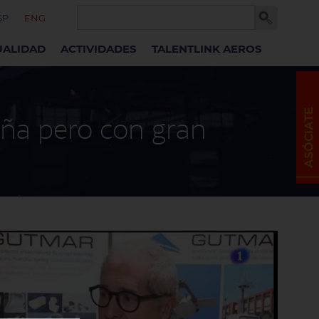
SP
ENG
UALIDAD
ACTIVIDADES
TALENTLINK AEROS
eña pero con gran