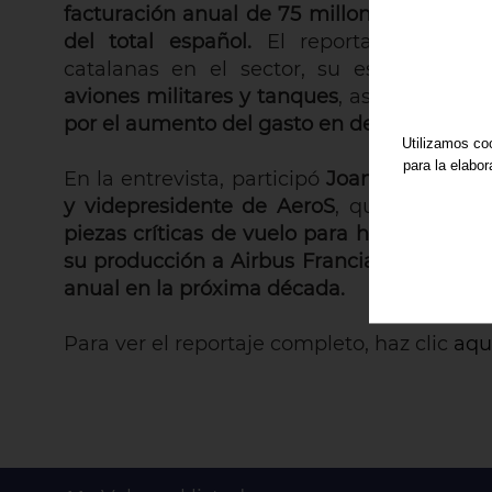
facturación anual de 75 millones de euros
del total español.
El reportaje aborda 
catalanas en el sector, su especializac
aviones militares y tanques
, así como el
p
por el aumento del gasto en defensa en Eu
Utilizamos coo
para la elabo
En la entrevista, participó
Joan Martorell, 
y videpresidente de AeroS
, quien explicó
piezas críticas de vuelo para helicópteros 
su producción a Airbus Francia
y proyect
anual en la próxima década.
Para ver el reportaje completo, haz clic
aquí