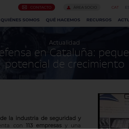
CONTACTO
ÁREA SOCIO
CAT
E
QUIÉNES SOMOS
QUÉ HACEMOS
RECURSOS
ACT
Actualidad
defensa en Cataluña: pequ
potencial de crecimiento
 de la industria de seguridad y
uenta con
113 empresas
y una