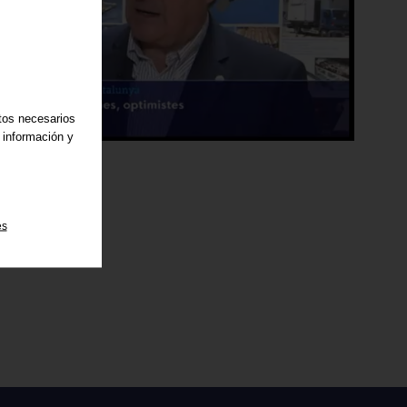
atos necesarios
 información y
es