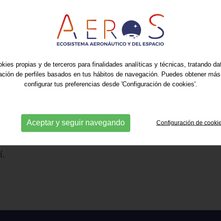
, lo que representa solo el
0,8%
el impacto de las empresas
ión en
tecnologías aplicadas a
otencial crecimiento impulsado
ropa.
kies propias y de terceros para finalidades analíticas y técnicas, tratando d
ración de perfiles basados en tus hábitos de navegación. Puedes obtener más
presidente ejecutivo de Gutmar
configurar tus preferencias desde 'Configuración de cookies'.
 su papel en la fabricación de
militares
, exportando el
85% de
ando un
crecimiento del 20-30%
Aceptar y seguir navegando
Configuración de cooki
.