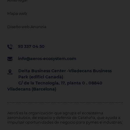
Mapa web
Diseño web Anunzia
93 337 04 50
info@aeros-ecosystem.com
Delta Business Center -Viladecans Business
Park (edifici Canadà)
C/ de la Tecnologia, 17, planta 0 . 08840
Viladecans (Barcelona)
AeroS es la organización que agrupa el ecosistema
aeronáutico, de espacio y defensa de Cataluña, que ayuda a
impulsar oportunidades de negocio para pymes e industrias,