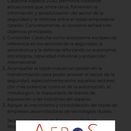
Cataluña Espacio 2030, permitirá coordinar
actuaciones que, entre otros, fomenten la
información y sensibilización del sector de la
seguridad y la defensa entre el tejido empresarial
catalán. Concretamente, el convenio señala tres
objetivos principales:
Consolidar Cataluña como ecosistema europeo de
referencia en los sectores de la seguridad, la
aeronáutica y la defensa reforzando su autonomía
estratégica, capacidad industrial y proyección
internacional.
Acompañar el tejido industrial catalán en la
transformación para poder proveer el sector de la
seguridad, especialmente entre aquellos sectores
con más potencial como el de la automoción, el
metalúrgico, la maquinaria de bienes de
equipación o las industrias del espacio.
Apoyar al crecimiento y consolidación del tejido de
empresas desarrolladoras de tecnologías duales.
Según el consejero de Empresa y Trabajo,
Miquel Sàmper, “
el convenio permitirá impulsar