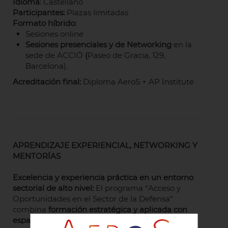
Idioma
: Castellano
Participantes:
Plazas limitadas
Formato híbrido:
Sesiones online
Sesiones presenciales y de Networking
en la
sede de ACCIÓ
(
Paseo de Gracia, 129,
Barcelona).
Acreditación final:
Diploma AeroS + AP Institute
APRENDIZAJE EXPERIENCIAL, NETWORKING Y
MENTORÍAS
Excelencia y experiencia práctica en un entorno
sectorial de alto nivel:
El programa “Acceso y
Oportunidades en el Sector de la Defensa”
combina
formación estratégica y aplicada con
espacios de networking y relación profesional