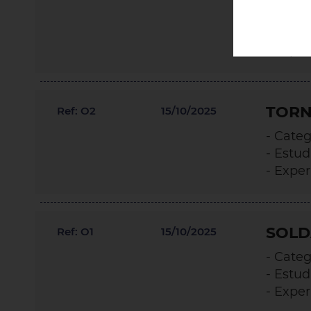
- Categ
- Estud
- Exper
TORN
Ref: O2
15/10/2025
- Categ
- Estud
- Exper
SOLD
Ref: O1
15/10/2025
- Categ
- Estud
- Exper