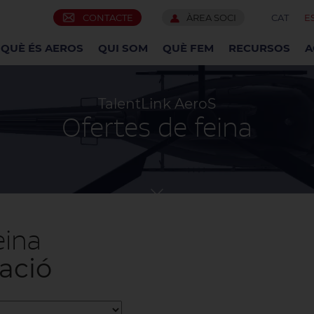
CONTACTE
ÀREA SOCI
CAT
E
QUÈ ÉS AEROS
QUI SOM
QUÈ FEM
RECURSOS
A
TalentLink AeroS
Ofertes de feina
eina
pació