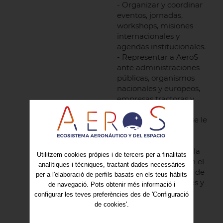
- Organizar y coordinar
eventos, jornadas,
workshops, misiones
internacionales y
agendas institucionales.
- Representar a AeroS
ante administraciones
públicas, organismos
nacionales y europeos,
empresas tractoras y
entidades del
ecosistema cuando se le
delegue.
- Coordinarse con la
Secretaría General y la
Utilitzem cookies pròpies i de tercers per a finalitats
Secretaría Técnica en el
analítiques i tècniques, tractant dades necessàries
diseño y la ejecución de
per a l'elaboració de perfils basats en els teus hàbits
proyectos, actividades y
de navegació. Pots obtenir més informació i
servicios al socio.
configurar les teves preferències des de 'Configuració
- Garantizar el
de cookies'.
cumplimiento