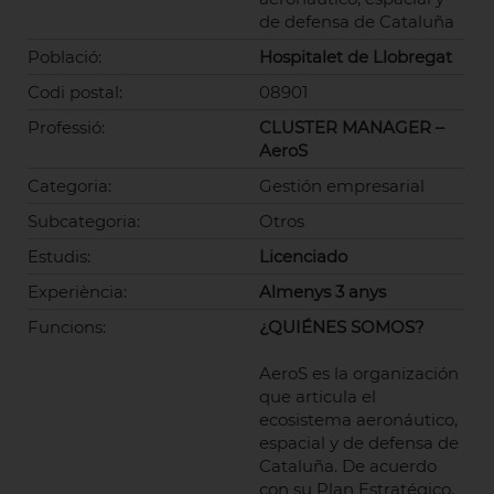
de defensa de Cataluña
Població:
Hospitalet de Llobregat
Codi postal:
08901
Professió:
CLUSTER MANAGER –
AeroS
Categoria:
Gestión empresarial
Subcategoria:
Otros
Estudis:
Licenciado
Experiència:
Almenys 3 anys
Funcions:
¿QUIÉNES SOMOS?
AeroS es la organización
que articula el
ecosistema aeronáutico,
espacial y de defensa de
Cataluña. De acuerdo
con su Plan Estratégico,