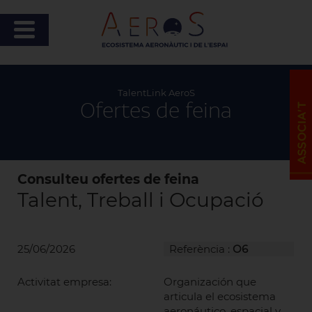
TalentLink AeroS
Ofertes de feina
Consulteu ofertes de feina
Talent, Treball i Ocupació
25/06/2026
Referència :
O6
Activitat empresa:
Organización que
articula el ecosistema
aeronáutico, espacial y