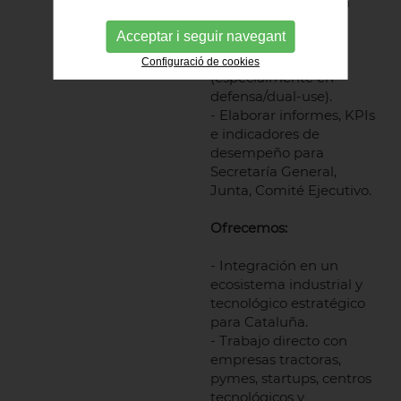
normativo, la gestión
documental y los
Acceptar i seguir navegant
estándares de
confidencialidad
Configuració de cookies
(especialmente en
defensa/dual-use).
- Elaborar informes, KPIs
e indicadores de
desempeño para
Secretaría General,
Junta, Comité Ejecutivo.
Ofrecemos:
- Integración en un
ecosistema industrial y
tecnológico estratégico
para Cataluña.
- Trabajo directo con
empresas tractoras,
pymes, startups, centros
tecnológicos y