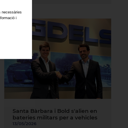
es necessàries
nformació i
Santa Bàrbara i Bold s'alien en
bateries militars per a vehicles
13/05/2026