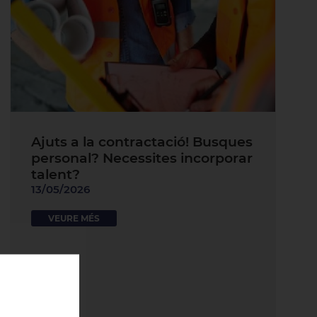
Ajuts a la contractació! Busques
personal? Necessites incorporar
talent?
13/05/2026
VEURE MÉS