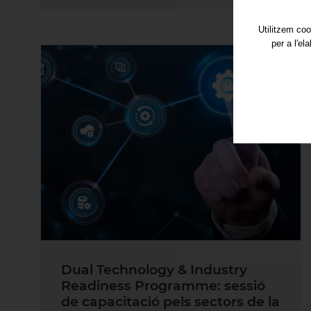
Utilitzem coo
per a l'el
Dual Technology & Industry
Readiness Programme: sessió
de capacitació pels sectors de la