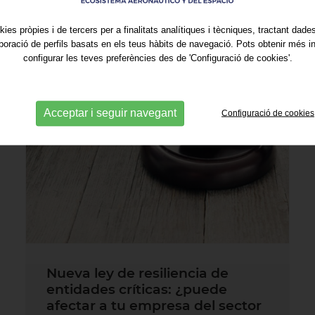
kies pròpies i de tercers per a finalitats analítiques i tècniques, tractant dad
aboració de perfils basats en els teus hàbits de navegació. Pots obtenir més i
configurar les teves preferències des de 'Configuració de cookies'.
Acceptar i seguir navegant
Configuració de cookies
Nueva ley de resiliencia de
entidades críticas: ¿puede
afectar a tu empresa del sector