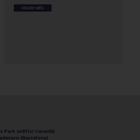
VEURE MÉS
s Park (edifici Canadà)
iladecans (Barcelona)