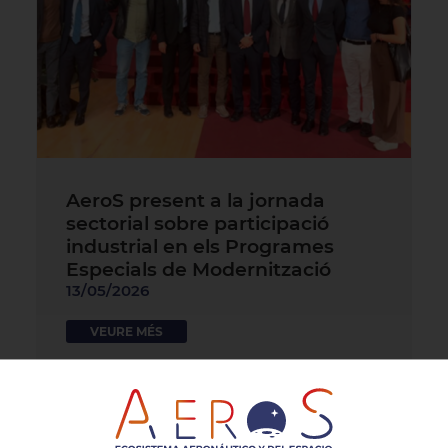
AeroS present a la jornada
sectorial sobre participació
industrial en els Programes
Especials de Modernització
13/05/2026
VEURE MÉS