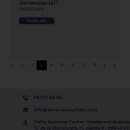
aeroespacial?
13/05/2026
VEURE MÉS
|«
«
7
8
9
10
11
12
13
»
»|
93 337 04 50
info@aeros-ecosystem.com
Delta Business Center -Viladecans Busines
C/ de la Tecnologia, 17, planta 0 . 08840 V