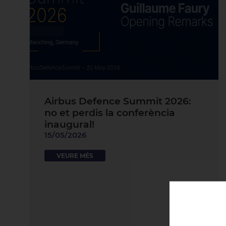
Airbus Defence Summit 2026:
no et perdis la conferència
inaugural!
15/05/2026
VEURE MÉS