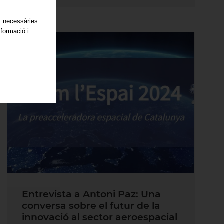
es necessàries
nformació i
Entrevista a Antoni Paz: Una
conversa sobre el futur de la
innovació al sector aeroespacial