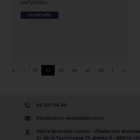
04/12/2024
VEURE MÉS
|«
«
41
42
43
44
45
46
»
»|
93 337 04 50
info@aeros-ecosystem.com
Delta Business Center -Viladecans Busines
C/ de la Tecnologia, 17, planta 0 . 08840 V