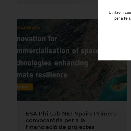
Utilitzem coo
per a l'el
ESA Phi-Lab NET Spain: Primera
convocatòria per a la
financiació de projectes