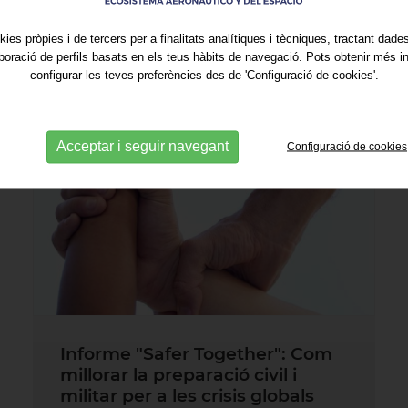
kies pròpies i de tercers per a finalitats analítiques i tècniques, tractant dad
aboració de perfils basats en els teus hàbits de navegació. Pots obtenir més i
configurar les teves preferències des de 'Configuració de cookies'.
Acceptar i seguir navegant
Configuració de cookies
Informe "Safer Together": Com
millorar la preparació civil i
militar per a les crisis globals