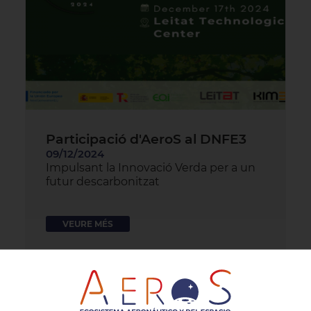
Participació d'AeroS al DNFE3
09/12/2024
Impulsant la Innovació Verda per a un
futur descarbonitzat
VEURE MÉS