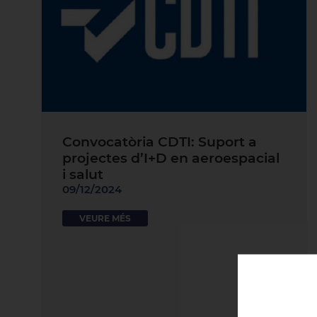
Convocatòria CDTI: Suport a
projectes d’I+D en aeroespacial
i salut
09/12/2024
VEURE MÉS