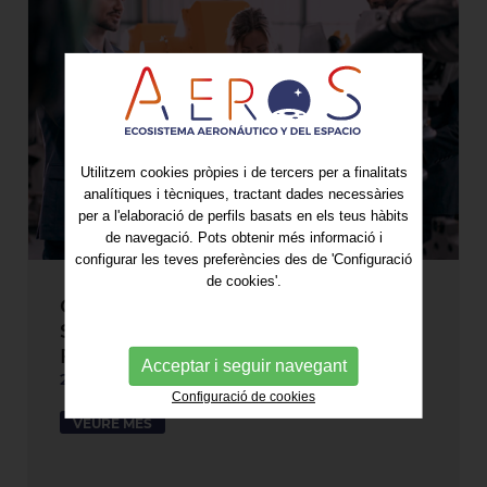
Utilitzem cookies pròpies i de tercers per a finalitats
analítiques i tècniques, tractant dades necessàries
per a l'elaboració de perfils basats en els teus hàbits
de navegació. Pots obtenir més informació i
configurar les teves preferències des de 'Configuració
de cookies'.
Oportunitat per als socis d’AeroS:
Space Summit for a Resilient
Future a Tolosa
Acceptar i seguir navegant
21/07/2026
Configuració de cookies
VEURE MÉS