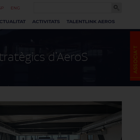
SP
ENG
CTUALITAT
ACTIVITATS
TALENTLINK AEROS
tratègics d’AeroS