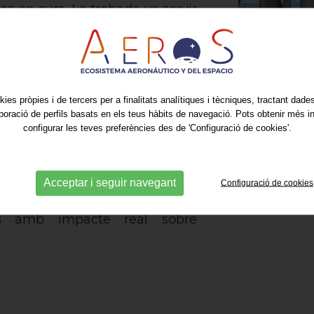
ues en curs. La trobada va servir
uda als nous socis i reforçar
tuació.
ivitats previstes en matèria de
un espai de col·loqui obert amb
kies pròpies i de tercers per a finalitats analítiques i tècniques, tractant dad
ntificar noves oportunitats de
aboració de perfils basats en els teus hàbits de navegació. Pots obtenir més i
configurar les teves preferències des de 'Configuració de cookies'.
 es va presentar el Programa
de la Defensa”, una iniciativa
es a entendre el funcionament
Aquesta dinàmica consolida la
Acceptar i seguir navegant
Configuració de cookies
mar capacitats industrials i
ics amb impacte real sobre