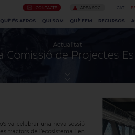
CONTACTE
ÀREA SOCI
CAT
E
QUÈ ÉS AEROS
QUI SOM
QUÈ FEM
RECURSOS
A
Actualitat
a Comissió de Projectes Es
roS va celebrar una nova sessió
es tractors de l’ecosistema i en