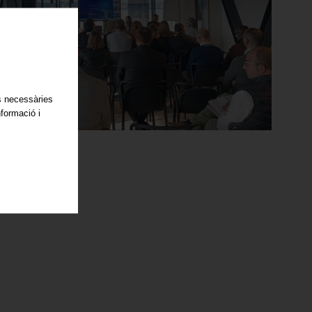
es necessàries
nformació i