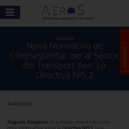
Actualitat
Nova Normativa de
Ciberseguretat per al Sector
del Transport Aeri: La
Directiva NIS 2
04/03/2025
Augusta Abogados
ha publicat recentment una
nota informativa sobre la
Directiva NIS 2
, una