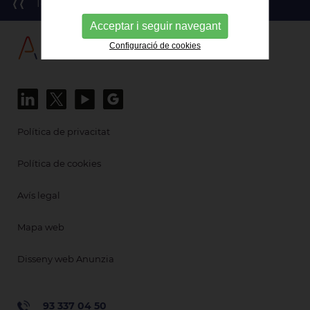
Tornar al llistat
Acceptar i seguir navegant
Configuració de cookies
Política de privacitat
Política de cookies
Avís legal
Mapa web
Disseny web Anunzia
93 337 04 50