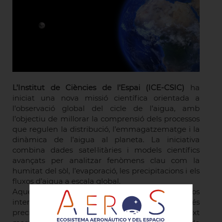
L’Institut de Ciències de l’Espai (ICE-CSIC)
ha
iniciat una nova missió científica orientada a
l’observació global del cicle de l’aigua, amb
l’objectiu de millorar la comprensió dels processos
que regulen la distribució, l’emmagatzematge i la
dinàmica de l’aigua al planeta. La iniciativa
combina dades satel·litàries i models científics
avançats per analitzar fenòmens clau com la
humitat del sòl, l’evaporació, les precipitacions i els
fluxos d’aigua a escala global.
Aquesta missió s’emmarca en els esforços
internacionals per disposar d’informació més
precisa sobre el cicle hidrològic en un context