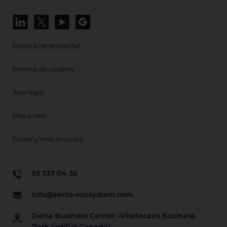
Política de privacitat
Política de cookies
Avís legal
Mapa web
Disseny web Anunzia
93 337 04 50
info@aeros-ecosystem.com
Delta Business Center -Viladecans Business
Park (edifici Canadà)