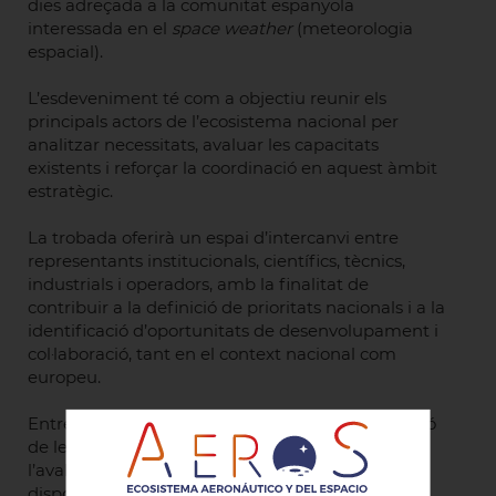
dies adreçada a la comunitat espanyola
interessada en el
space weather
(meteorologia
espacial).
L’esdeveniment té com a objectiu reunir els
principals actors de l’ecosistema nacional per
analitzar necessitats, avaluar les capacitats
existents i reforçar la coordinació en aquest àmbit
estratègic.
La trobada oferirà un espai d’intercanvi entre
representants institucionals, científics, tècnics,
industrials i operadors, amb la finalitat de
contribuir a la definició de prioritats nacionals i a la
identificació d’oportunitats de desenvolupament i
col·laboració, tant en el context nacional com
europeu.
Entre els seus objectius destaquen la identificació
de les necessitats dels usuaris en sectors clau,
l’avaluació dels coneixements i infraestructures
disponibles a Espanya i l’impuls del diàleg entre