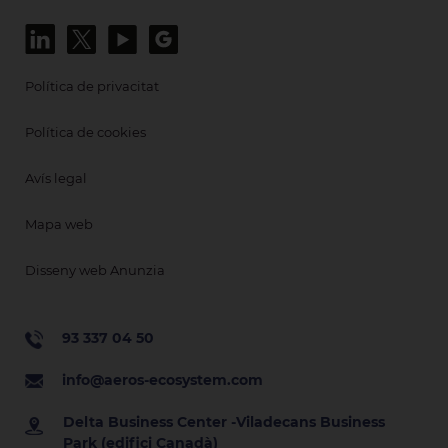
Política de privacitat
Política de cookies
Avís legal
Mapa web
Disseny web Anunzia
93 337 04 50
info@aeros-ecosystem.com
Delta Business Center -Viladecans Business
Park (edifici Canadà)