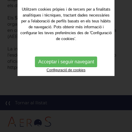
els diferents agents implicats.
Utilitzem cookies pròpies i de tercers per a finalitats
analítiques i tècniques, tractant dades necessàries
Els
Space Weather Days for Spain
estan
per a l'elaboració de perfils basats en els teus hàbits
organitzats per l’Agència Espacial Europea (ESA)
de navegació. Pots obtenir més informació i
en col·laboració amb l’Agència Espacial Espanyola
configurar les teves preferències des de 'Configuració
(AEE).
de cookies'.
La inscripció i la informació addicional sobre
l’esdeveniment estan disponibles a la pàgina web
oficial:
Acceptar i seguir navegant
https://indico.esa.int/event/665/overview
Configuració de cookies
Tornar al llistat