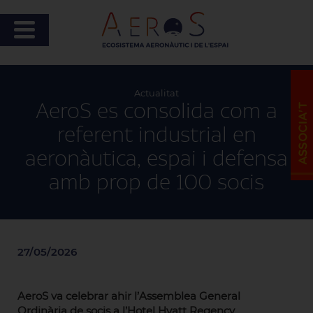
Actualitat
AeroS es consolida com a
referent industrial en
aeronàutica, espai i defensa
amb prop de 100 socis
27/05/2026
AeroS va celebrar ahir l’Assemblea General
Ordinària de socis a l’Hotel Hyatt Regency