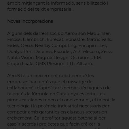
àmbit mitjançant la informació, sensibilització i
formació del teixit empresarial.
Noves incorporacions
Alguns dels darrers socis d’AeroS són Maquinser,
Ficosa, Llambrich, Eurecat, Bonastre, Matric Valls,
Fides, Oesia, Nearby Computing, Encopim, Tef,
Dualys, Rmt Defensa, Escuder, AD Telecom, Zeiss,
Nabla Vision, Magma Design, Osmium, JFM,
Grupo Loafa, GMS Plesium, TTI i Altcam.
AeroS té un creixement ràpid perquè les
empreses han entès que el missatge de
col·laboració i d’aprofitar sinergies tècniques i de
talent és la fórmula on Catalunya és forta. Les
pimes catalanes tenen el coneixement, el talent, la
tecnologia i la potència industrial necessaris per
competir amb garanties en els nous sectors en
creixement. Cal aprofitar aquest potencial per
assolir acords i projectes que facin créixer la