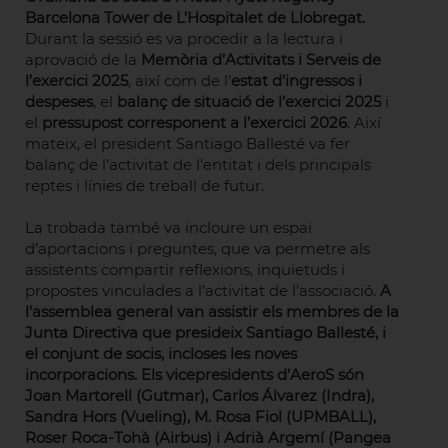
Barcelona Tower de L’Hospitalet de Llobregat.
Durant la sessió es va procedir a la lectura i
aprovació de la
Memòria d’Activitats i Serveis de
l’exercici 2025
, així com de l’
estat d’ingressos i
despeses
, el
balanç de situació de l’exercici 2025
i
el
pressupost corresponent a l’exercici 2026
. Així
mateix, el president Santiago Ballesté va fer
balanç de l’activitat de l’entitat i dels principals
reptes i línies de treball de futur.
La trobada també va incloure un espai
d’aportacions i preguntes, que va permetre als
assistents compartir reflexions, inquietuds i
propostes vinculades a l’activitat de l’associació.
A
l'assemblea general van assistir els membres de la
Junta Directiva que presideix Santiago Ballesté, i
el conjunt de socis, incloses les noves
incorporacions. Els vicepresidents d’AeroS són
Joan Martorell (Gutmar), Carlos Álvarez (Indra),
Sandra Hors (Vueling), M. Rosa Fiol (UPMBALL),
Roser Roca-Tohà (Airbus) i Adrià Argemí (Pangea