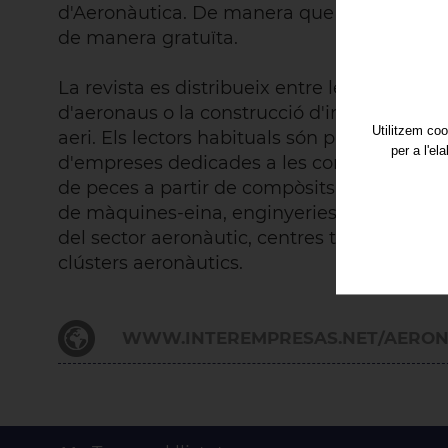
d'Aeronàutica. De manera que els assisten
de manera gratuïta.
La revista es distribueix entre les empreses
d'aeronaus o la construcció d'instal·lacions 
Utilitzem coo
aeri. Els lectors habituals són professionals
per a l'el
d'empreses dedicades a les construccions m
de peces a partir de compòsits. Així mateix,
de màquines-eina, enginyeries especialitza
del sector aeronàutic, centres tecnològics d
clústers aeronàutics.
WWW.INTEREMPRESAS.NET/AERON