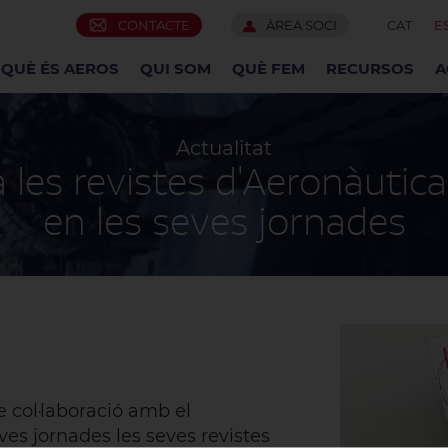
CONTACTE
ÀREA SOCI
CAT
E
QUÈ ÉS AEROS
QUI SOM
QUÈ FEM
RECURSOS
A
Actualitat
à les revistes d'Aeronàutic
en les seves jornades
 col·laboració amb el
ves jornades les seves revistes