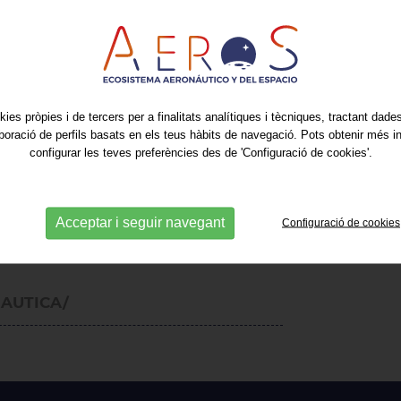
ts podran adquirir un exemplar
 implicades en la fabricació
o serveis destinats al transport
kies pròpies i de tercers per a finalitats analítiques i tècniques, tractant dad
 de tallers de mecanitzat i
aboració de perfils basats en els teus hàbits de navegació. Pots obtenir més i
ecàniques o a la realització
configurar les teves preferències des de 'Configuració de cookies'.
 es distribueix entre fabricants
des en aeronàutica, proveïdors
el sector, associacions i
Acceptar i seguir navegant
Configuració de cookies
AUTICA/