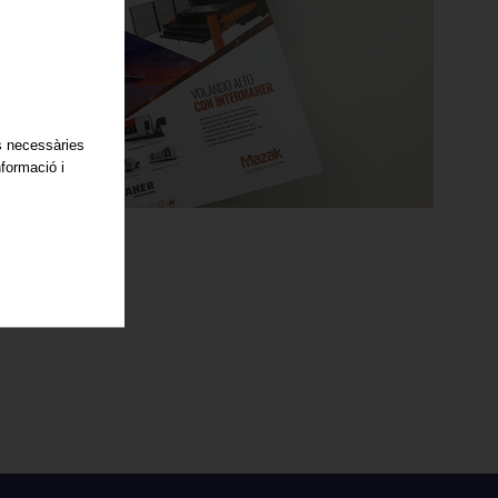
es necessàries
nformació i